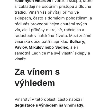
rodinných vinařství
 i větších sklepů, které 
si zakládají na osobním přístupu a dlouhé 
tradici. Vinaři vás přivítají přímo ve 
sklepech, často s domácím pohoštěním, a 
rádi vás provedou nejen chutěmi svých 
vín, ale i příběhy o krajině, ročnících a 
radostech vinařského života. Mezi známé 
vinařské obce patří například 
Bulhary, 
Pavlov, Mikulov
 nebo 
Sedlec
, ale i 
samotná Lednice má své vlastní sklepy a 
vinaře.
Za vínem s 
výhledem
Vinařství v této oblasti často nabízí i 
degustace s výhledem na vinohrady
, 