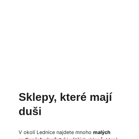
Sklepy, které mají 
duši
V okolí Lednice najdete mnoho 
malých 