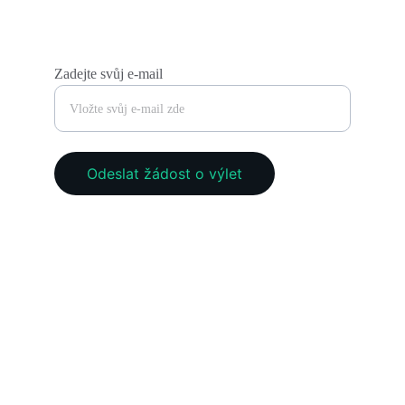
Zadejte svůj e-mail
Odeslat žádost o výlet
KONTAKT
+420123456789
PODPORA
PAGUSA s.ro.
Zlín, Czechia