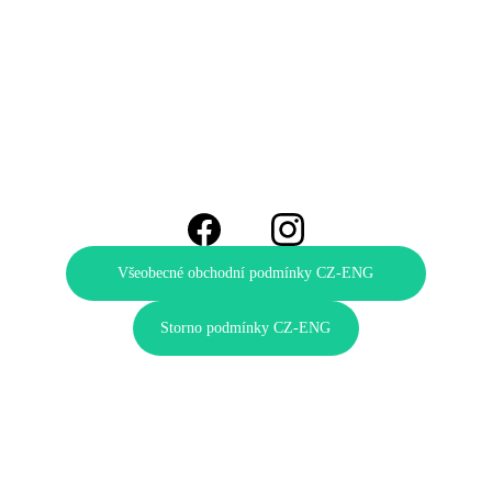
IČO 221 96 480
Kontakty
info@vyletek.cz
+420 739 628 000
Všeobecné obchodní podmínky CZ-ENG
Storno podmínky CZ-ENG