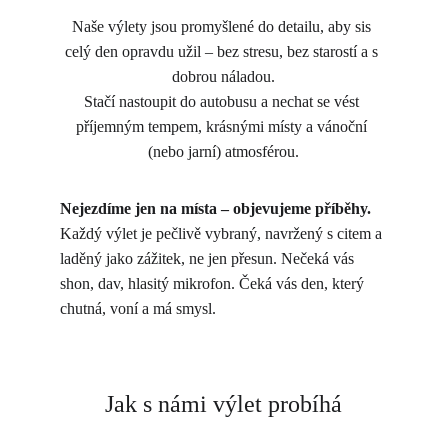
Naše výlety jsou promyšlené do detailu, aby sis 
celý den opravdu užil – bez stresu, bez starostí a s 
dobrou náladou.
Stačí nastoupit do autobusu a nechat se vést 
příjemným tempem, krásnými místy a vánoční 
(nebo jarní) atmosférou.
Nejezdíme jen na místa – objevujeme příběhy.
Každý výlet je pečlivě vybraný, navržený s citem a 
laděný jako zážitek, ne jen přesun. Nečeká vás 
shon, dav, hlasitý mikrofon. Čeká vás den, který 
chutná, voní a má smysl.
Jak s námi výlet probíhá