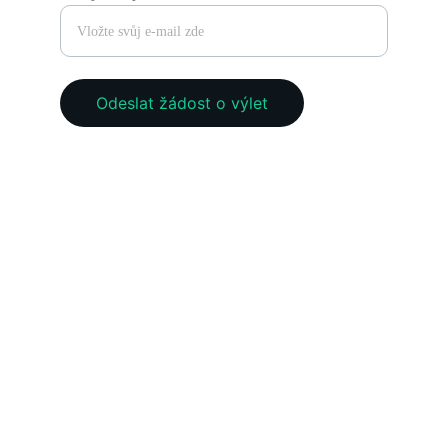
Odeslat žádost o výlet
KONTAKT
+420123456789
PODPORA
PAGUSA s.ro.
Zlín, Czechia
IČO 221 96 480
Kontakty