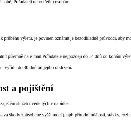
bí sobě, Pořadateli nebo třetím osobám.
e
 průběhu výletu, je povinen oznámit je bezodkladně průvodci, aby mo
tnit písemně na e-mail Pořadatele nejpozději do 14 dnů od konání výle
ci vyřídit do 30 dnů od jejího obdržení.
t a pojištění
zajištění služeb uvedených v nabídce.
 za škody způsobené vyšší mocí (např. přírodní události, stávky, rozho
.