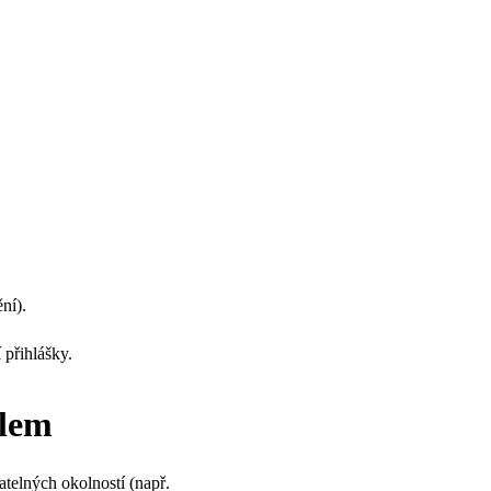
ní).
 přihlášky.
elem
telných okolností (např. 