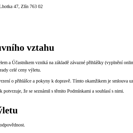
 Lhotka 47, Zlín 763 02
uvního vztahu
lem a Účastníkem vzniká na základě závazné přihlášky (vyplnění onlin
rady celé ceny výletu.
tvrzení o přihlášce a pokyny k dopravě. Tímto okamžikem je smlouva u
 potvrzuje, že se seznámil s těmito Podmínkami a souhlasí s nimi.
ýletu
í odpovědnost.