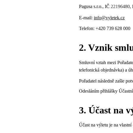
Pagusa s.r.o., IČ 
221
96480
,
E-mail: 
info@vyletek.cz
Telefon: +420 739 628 000
2. Vznik sml
Smluvní vztah mezi Pořadate
telefonická objednávka) a úh
Pořadatel následně zašle po
Odesláním přihlášky Účastník
3. Účast na v
Účast na výletu je na vlastn