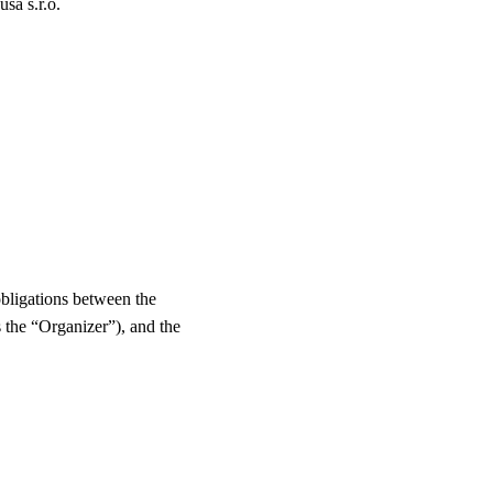
sa s.r.o.
s
bligations between the 
s the “Organizer”), and the 