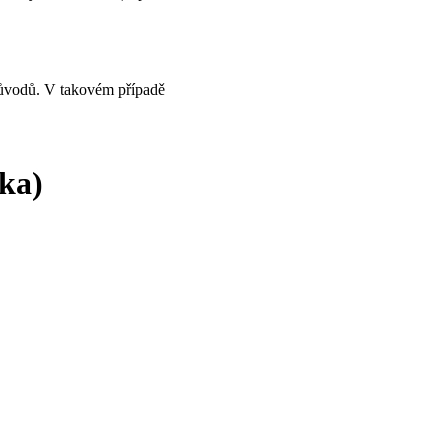
 důvodů. V takovém případě 
íka)