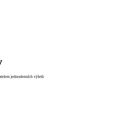
Domů
Výlety
O nás
Místa
Kontakt
FAQs
y
telem jednodenních výletů 