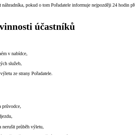
t náhradníka, pokud o tom Pořadatele informuje nejpozději 24 hodin p
vinnosti účastníků
ném v nabídce,
tých služeb,
 výletu ze strany Pořadatele.
 a průvodce,
djezdu,
a nerušit průběh výletu,