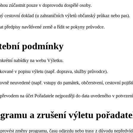
mohou zúčastnit pouze v doprovodu dospělé osoby.
ný cestovní doklad (u zahraničních výletů občanský průkaz nebo pas).
at předpisy navštívené země a řídit se pokyny průvodce.
atební podmínky
nkrétní nabídky na webu Výletku.
kované v popisu výletu (např. doprava, služby průvodce).
vně neuvedené (např. vstupy do památek, občerstvení, cestovní pojiště
 převodem na účet Pořadatele nejpozději do data uvedeného v potvrzení
gramu a zrušení výletu pořadat
o provést změny programu, času odjezdu nebo trasy z důvodu nepředvída