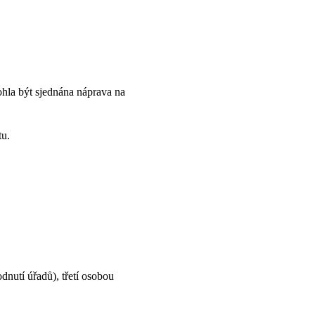
hla být sjednána náprava na 
tu.
dnutí úřadů), třetí osobou 