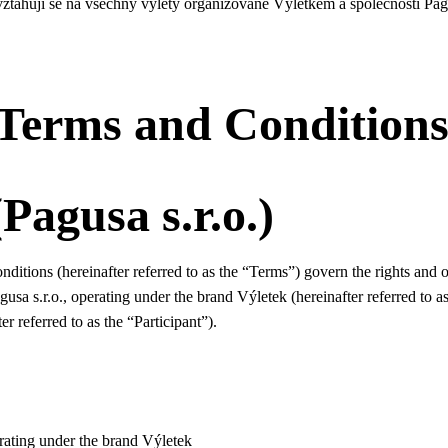
vztahují se na všechny výlety organizované Výletkem a společností Pagu
Terms and Condition
Pagusa s.r.o.)
itions (hereinafter referred to as the “Terms”) govern the rights and o
gusa s.r.o., operating under the brand Výletek (hereinafter referred to a
ter referred to as the “Participant”).
erating under the brand Výletek