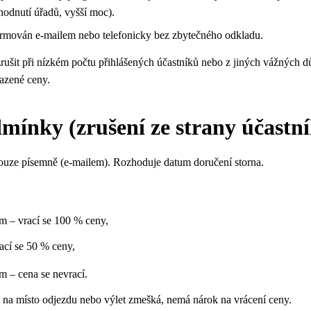
zhodnutí úřadů, vyšší moc).
rmován e-mailem nebo telefonicky bez zbytečného odkladu.
zrušit při nízkém počtu přihlášených účastníků nebo z jiných vážných
azené ceny.
dmínky (zrušení ze strany účastn
pouze písemně (e-mailem). Rozhoduje datum doručení storna.
em – vrací se 100 % ceny,
ací se 50 % ceny,
m – cena se nevrací.
 na místo odjezdu nebo výlet zmešká, nemá nárok na vrácení ceny.